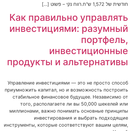
חודשית של 1,572 ש"ח.רווח נקי – פשוט […]
Как правильно управлять
инвестициями: разумный
портфель,
инвестиционные
продукты и альтернативы
Управление инвестициями — это не просто способ
приумножить капитал, но и возможность построить
стабильное финансовое будущее. Независимо от
того, располагаете ли вы 50,000 шекелей или
миллионами, важно понимать основные принципы
инвестирования и выбрать подходящие
инструменты, которые соответствуют вашим целям,