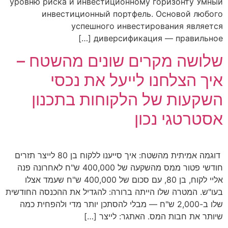
уровню риска и инвестиционному горизонту Умный
инвестиционный портфель. Основой любого
успешного инвестирования является
диверсификация — правильное […]
שלושה מקרים שונים מהשטח –
איך הצלחנו לייעל את נכסי
השקעות של הלקוחות בתכנון
אסטרטגי נכון
דוגמה אמיתית מהשטח: איך סייענו ללקוח בן 80 לייצר תזרים
חודשי פטור ממס מהשקעה של 400,000 ש"ח לאחרונה פנה
אליי לקוח, בן 80, עם סכום של 400,000 ש"ח שעמד אצלו
בעו"ש. המטרה שלו הייתה ברורה: להגדיל את ההכנסה החודשית
שלו ב-2,000 ש"ח — מבלי להסתכן יותר מדי ולהפחית כמה
שיותר את חבות המס. האתגר: לייצר […]