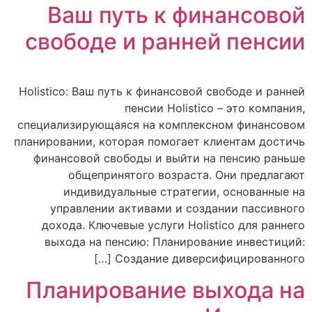
Ваш путь к финансовой
свободе и ранней пенсии
Holistico: Ваш путь к финансовой свободе и ранней
пенсии Holistico – это компания,
специализирующаяся на комплексном финансовом
планировании, которая помогает клиентам достичь
финансовой свободы и выйти на пенсию раньше
общепринятого возраста. Они предлагают
индивидуальные стратегии, основанные на
управлении активами и создании пассивного
дохода. Ключевые услуги Holistico для раннего
выхода на пенсию: Планирование инвестиций:
Создание диверсифицированного […]
Планирование выхода на