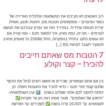
רוב האנשים לא מבינים את המשמעות הכלכלית האדירה של
כספי הפיצויים – ומפספסים הטבות מס, תחנות תכנון, ואפילו
יצירת הכנסה עתידית. במדריך הזה אני נפרק עבורכם את הנושא
לגורמים – מה זה, כמה מגיע, איך למשוך חכם – ומה קורה אם
לא עושים כלום. נתחיל בהפקדות, החל מ2008 כל מעסיק מחויב
להפקיד לעובד לפחות 6% […]
7 הטבות מס שאתם חייבים
להכיר! – קצר וקולע
בין אם אתם עצמאיים, שכירים או פשוט רוצים לנהל את הכסף
שלכם קצת יותר חכם – כדאי להכיר את ההטבות האלה. הן
יכולות לחסוך לכם אלפי שקלים בשנה! 1️⃣ קרן השתלמותה-
"חיסכון של האלופים". פטור ממס רווח הון עד תקרות:✅
לעצמאים: עד 20,501 ש"ח בשנה.✅ לשכירים: עד הפרשה