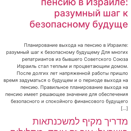
пенсию в Израиле:
разумный шаг к
безопасному будуще
Планирование выхода на пенсию в Израиле:
разумный шаг к безопасному будущему Для многих
репатриантов из бывшего Советского Союза
Израиль стал теплым и процветающим домом.
После долгих лет напряженной работы пришло
время задуматься о будущем и о периоде выхода на
пенсию. Правильное планирование выхода на
пенсию имеет решающее значение для обеспечения
безопасного и спокойного финансового будущего
[…]
מדריך מקיף למשכנתאות